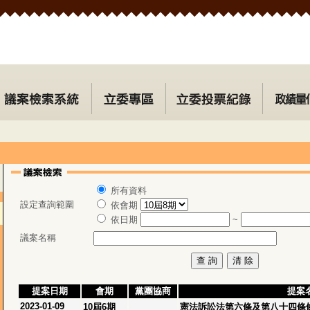
所有資料
設定查詢範圍
依會期
依日期
~
議案名稱
提案日期
會期
黨團協商
提案
2023-01-09
10屆6期
憲法訴訟法第六條及第八十四條