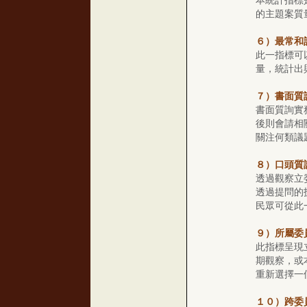
本統計指標
的主題案質
６）最常和
此一指標可
量，統計出
７）書面質
書面質詢實
後則會請相
關注何類議
８）口頭質
透過觀察立
透過提問的
民眾可從此
９）所屬委
此指標呈現
期觀察，或
重新選擇一
１０）跨委