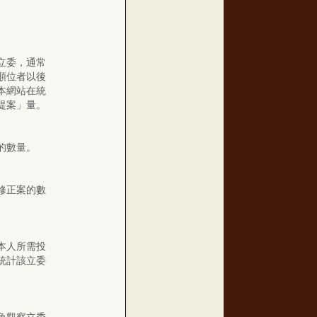
立委，通常
順位者以後
本網站在統
提案」量。
的數量。
修正案的數
本人所需投
統計該立委