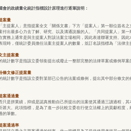
國會的政績量化統計指標設計原理進行逐筆說明：
提案量
「主提案人」意指提案全文「關係文書」下方「提案人」第一順位簽名之
案付出最多心力去了解、研究、以及溝通說服的人。「共同提案人」第一
在實務上通常是與主提案人對該法案立場相同，因此表達聯署支持。因此
表現時，僅統計委員擔任法案主提案人的數量，並訂名該指標為「法律主
文主提案量
的統計數字是指該立委領銜提出或廢止一整部完整的法律草案或條例草案
份條文修正提案量
的統計數字是指該立委對某部已公告的法案或條例，提出其中部分條文的
提案通過量
否只是拼業績，抑或是認真推動自己所提出的法案使其通過三讀過程，其
距甚大。此項指標，是為了進一步比較立委在行使立法權上的貢獻程度，
過的筆數。
提案通過率