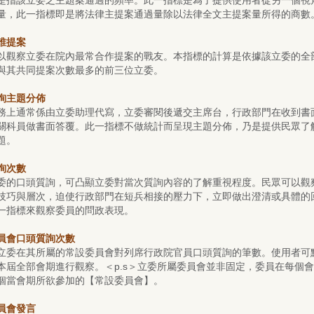
是指該立委之主題案通過的頻率。此一指標是為了提供使用者從另一個視
量，此一指標即是將法律主提案通過量除以法律全文主提案量所得的商數
誰提案
以觀察立委在院內最常合作提案的戰友。本指標的計算是依據該立委的全
與其共同提案次數最多的前三位立委。
詢主題分佈
務上通常係由立委助理代寫，立委審閱後遞交主席台，行政部門在收到書
關科員做書面答覆。此一指標不做統計而呈現主題分佈，乃是提供民眾了
題。
詢次數
委的口頭質詢，可凸顯立委對當次質詢內容的了解重視程度。民眾可以觀
技巧與層次，迫使行政部門在短兵相接的壓力下，立即做出澄清或具體的
一指標來觀察委員的問政表現。
員會口頭質詢次數
立委在其所屬的常設委員會對列席行政院官員口頭質詢的筆數。使用者可
本屆全部會期進行觀察。＜p.s＞立委所屬委員會並非固定，委員在每個
個當會期所欲參加的【常設委員會】。
員會發言