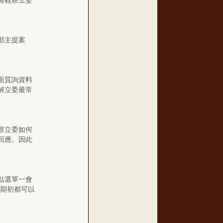
角觀察立委
。
部主提案
面質詢資料
解立委最常
察立委如何
回應。因此
點選單一會
會期初都可以